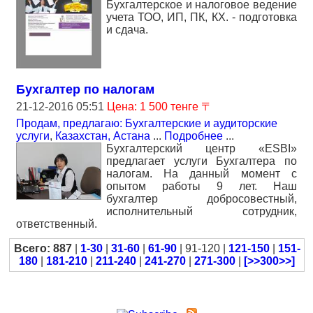
Бухгалтерское и налоговое ведение
учета ТОО, ИП, ПК, КХ. - подготовка
и сдача.
Бухгалтер по налогам
21-12-2016 05:51
Цена: 1 500 тенге 〒
Продам, предлагаю: Бухгалтерские и аудиторские
услуги
,
Казахстан, Астана
...
Подробнее
...
Бухгалтерcкий центр «ESBI»
предлагает услуги Бухгалтера по
налогам. На данный момент с
опытом работы 9 лет. Наш
бухгалтер добросовестный,
исполнительный сотрудник,
ответственный.
Всего: 887
|
1-30
|
31-60
|
61-90
| 91-120 |
121-150
|
151-
180
|
181-210
|
211-240
|
241-270
|
271-300
|
[>>300>>]