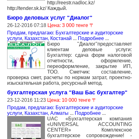
http://reestr.nadloc.kz/
http://tender.sk.kz/ Каждый.
Бюро деловых услуг "Диалог"
26-12-2016 07:18
Цена: 3 000 тенге 〒
Продам, предлагаю: Бухгалтерские и аудиторские
услуги
,
Казахстан, Костанай
...
Подробнее
...
Бюро "Диалог"предоставляет
клиентам деловые услуги:
Бухгалтер: сдача форм налоговой
отчетности, оформление,
переоформление, закрытие ИП,
ТОО. Сметчик: составление,
проверка смет, расчеты по нормам затрат, проектно-
изыскательная работа, ресурсный метод.
бухгалтерская услуга "Ваш Бас бухгалтер"
23-12-2016 11:23
Цена: 10 000 тенге 〒
Продам, предлагаю: Бухгалтерские и аудиторские
услуги
,
Казахстан, Алматы
...
Подробнее
...
UAC «Бухгалтерская компания
«UNIVERSAL ACCOUNTING
CENTER» Комплексное
бухгалтерское сопровождение! -